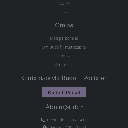
GDPR
Links
Om os
Mød personalet
Om Budolfi Privathospital
Find os
VISITOR_PRIVACY_METADATA
5
YouTube
månede
Kontakt os
.youtube.com
4 uger
Kontakt os via Budolfi Portalen
Budolfi Portal
Åbningstider
Telefontid: 8:00 - 14:00
Mandag: 7:00 - 23:00