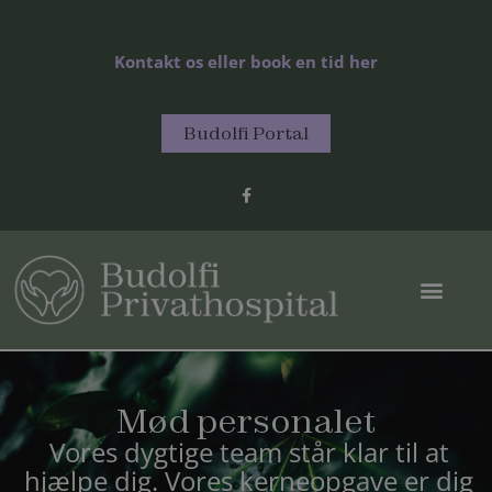
Gå
til
Kontakt os eller book en tid her
indholdet
Budolfi Portal
F
a
c
e
b
o
o
k
-
f
Mød personalet
Vores dygtige team står klar til at
hjælpe dig. Vores kerneopgave er dig