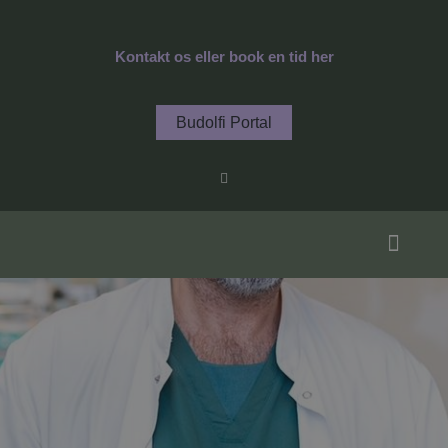
Gå
til
Kontakt os eller book en tid her
indholdet
Budolfi Portal
F
a
c
e
b
o
o
k
-
f
Specialer / Behandl
Hjerte og Helbred