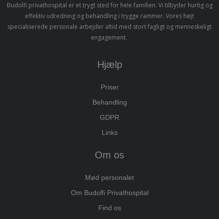
Budolfi privathospital er et trygt sted for hele familien. Vi tilbyder hurtig og
effektiv udredning og behandling i trygge rammer. Vores højt
specialiserede personale arbejder altid med stort fagligt og menneskeligt
engagement.
5
VISITOR_PRIVACY_METADATA
YouTube
.youtube.com
måne
Hjælp
4 ug
Priser
Behandling
GDPR
Links
Om os
Mød personalet
Om Budolfi Privathospital
Find os