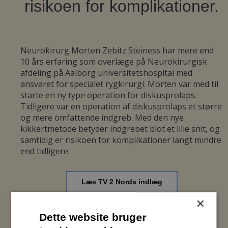
risikoen for komplikationer.
Neurokirurg Morten Zebitz Steiness har mere end
10 års erfaring som overlæge på Neurokirurgisk
afdeling på Aalborg universitetshospital med
ansvaret for specialet rygkirurgi. Morten var med til
starte en ny type operation for diskusprolaps.
Tidligere var en operation af diskusprolaps et større
og mere omfattende indgreb. Med den nye
kikkertmetode betyder indgrebet blot et lille snit, og
samtidig er risikoen for komplikationer langt mindre
end tidligere.
Læs TV 2 Nords indlæg
×
Dette website bruger