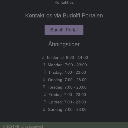
Kontakt os
Kontakt os via Budolfi Portalen
Budolfi Portal
Navn
Provider / Domæne
Udløb
Beskriv
Åbningstider
.budolfiprivathospital.dk
1 år 1
Denne 
_ga_8GDBDPP6JP
Navn
Provider / Domæne
Udløb
Be
måned
Google A
fortsæt
2
De
_gcl_au
Google LLC
Telefontid: 8:00 - 14:00
.budolfiprivathospital.dk
måneder
in
.budolfiprivathospital.dk
1 år 1
Denne 
_ga_DS9MX5VYJV
4 uger
Do
måned
Google A
Mandag: 7:00 - 23:00
op
fortsæt
hv
Tirsdag: 7:00 - 23:00
b
1 år 1
Dette c
_ga
Google LLC
og
Onsdag: 7:00 - 23:00
.budolfiprivathospital.dk
måned
til Goo
so
- som e
må
Torsdag: 7:00 - 23:00
opdate
be
alminde
we
Fredag: 7:00 - 23:00
analyse
cookie 
.youtube.com
5
De
Lørdag: 7:00 - 23:00
__Secure-YNID
mellem
måneder
be
at tilde
Søndag: 7:00 - 23:00
4 uger
de
genere
un
klient-i
br
hver s
Fo
websted
re
© 2024 All rights reserved