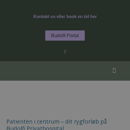
Gå
til
Kontakt os eller book en tid her
indholdet
Budolfi Portal
F
a
c
e
b
o
o
k
-
f
Specialer / Behandl
Hjerte og Helbred
Patienten
i
Patienten i centrum – dit rygforløb på
centrum
Budolfi Privathospital