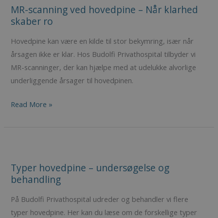
MR-scanning ved hovedpine – Når klarhed
ved
skaber ro
hovedpine
5
VISITOR_PRIVACY_METADATA
YouTube
.youtube.com
måne
–
4 ug
Hovedpine kan være en kilde til stor bekymring, især når
Når
årsagen ikke er klar. Hos Budolfi Privathospital tilbyder vi
klarhed
MR-scanninger, der kan hjælpe med at udelukke alvorlige
skaber
underliggende årsager til hovedpinen.
ro
Read More »
Typer
hovedpine
Typer hovedpine – undersøgelse og
–
behandling
undersøgelse
og
På Budolfi Privathospital udreder og behandler vi flere
behandling
typer hovedpine. Her kan du læse om de forskellige typer