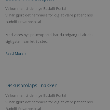
–
dit
Velkommen til den nye Budolfi Portal
rygforløb
Vi har gjort det nemmere for dig at være patient hos
på
Budolfi Privathospital.
Budolfi
Privathospital
Med vores nye patientportal har du adgang til alt det
vigtigste – samlet ét sted.
Read More »
Diskusprolaps
i
Diskusprolaps i nakken
nakken
Velkommen til den nye Budolfi Portal
Vi har gjort det nemmere for dig at være patient hos
Budolfi Privathospital.