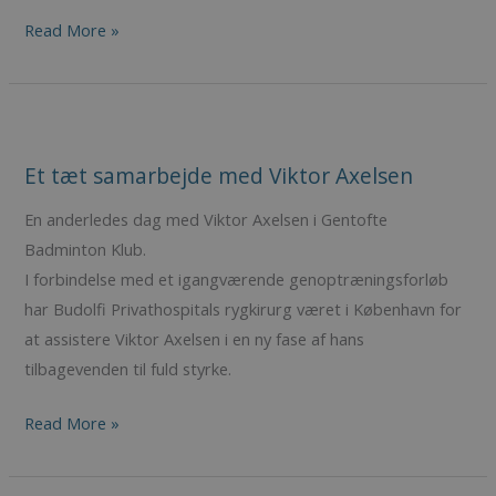
Read More »
Et
tæt
Et tæt samarbejde med Viktor Axelsen
samarbejde
med
En anderledes dag med Viktor Axelsen i Gentofte
Viktor
Badminton Klub.
Axelsen
I forbindelse med et igangværende genoptræningsforløb
har Budolfi Privathospitals rygkirurg været i København for
at assistere Viktor Axelsen i en ny fase af hans
tilbagevenden til fuld styrke.
Read More »