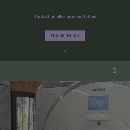
Gå
til
Kontakt os eller book en tid her
indholdet
Budolfi Portal
F
a
c
e
b
o
o
k
-
f
Specialer / Behandl
Hjerte og Helbred