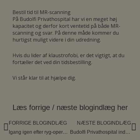
Navn
Provider / Domæne
Udl
Bestil tid til MR-scanning
4 uge
CookieScriptConsent
CookieScript
På Budolfi Privathospital har vi en meget høj
budolfiprivathospital.dk
dag
kapacitet og derfor kort ventetid på både MR-
scanning og svar. På denne måde kommer du
hurtigst muligt videre i din udredning.
Hvis du lider af klaustrofobi, er det vigtigt, at du
fortæller det ved din tidsbestilling.
Vi står klar til at hjælpe dig.
5
VISITOR_PRIVACY_METADATA
YouTube
.youtube.com
måne
4 ug
Læs forrige / næste blogindlæg her
Tidligere
FORRIGE BLOGINDLÆG
NÆSTE BLOGINDLÆG
N
Igang igen efter ryg-operation
Budolfi Privathospital indgår samarbejde om behandling af rygpatienter fra Færøerne