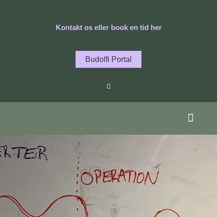
Gå
til
Kontakt os eller book en tid her
indholdet
Budolfi Portal
F
a
c
e
b
o
o
k
-
f
Specialer / Behandl
Hjerte og Helbred